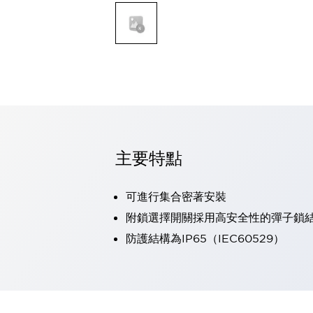
可程式控制器
可程式人機介面
工業乙太網路設備
瀏覽全部
自動識別
自動識別
感測器
瀏覽全部
行業
汽車
主要特點
工業機器人的潛在風險，從第三者角度徹底驗證
減少安全柵內的人身事故
兼顧良好的視認性及減少維修工時
可進行集合密著安裝
最適合小型裝置的安全對策
瀏覽全部
附鎖選擇開關採用高安全性的彈子鎖
工具機
防護結構為IP65（IEC60529）
降低機床成本的技巧簡單的讓人意外
尋找讓機床更小型化的可能性
從外觀設計的觀點提升機床的附加價值
預防導致機器故障的「瞬停」
3位置促動開關確保綜合加工中心機的安全性