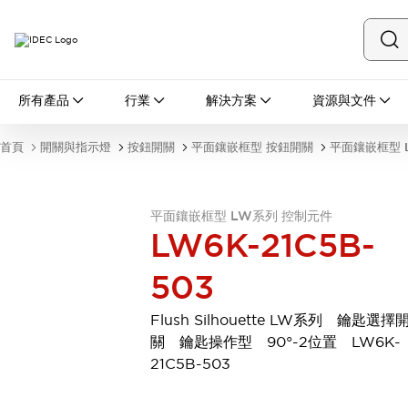
所有產品
所有產品
行業
解決方案
資源與文件
開關與指示燈
按鈕開關
首頁
開關與指示燈
按鈕開關
平面鑲嵌框型 按鈕開關
平面鑲嵌框型 
指示燈和蜂鳴器
瀏覽全部
安全與防爆
平面鑲嵌框型 LW系列 控制元件
安全設備
防爆設備
LW6K-21C5B-
瀏覽全部
盤櫃
503
繼電器·計時器
電源供應器
Flush Silhouette LW系列 鑰匙選擇
回路保護器
關 鑰匙操作型 90°-2位置 LW6K-
LED照明裝置
21C5B-503
端子台
瀏覽全部
自動化