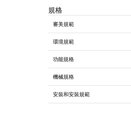
瀏覽全部
規格
機器人
使人機協作更安全、更高效
審美規範
發揮協作機器人潛力的安全措施
瀏覽全部
半導體
提高半導體製造裝置設計自由度的方法
環境規範
瞬間完成開關的更換，避免停機時間拉長
充分對應安全標準
瀏覽全部
功能規格
瀏覽全部
解決方案
IIoT（工業物聯網）
機械規格
去面板化
RFID 認證
安全及其未來
安裝和安裝規範
安全及其未來 | 解決⽅案
瀏覽全部
從基礎了解安全元件
瀏覽全部
資源與文件