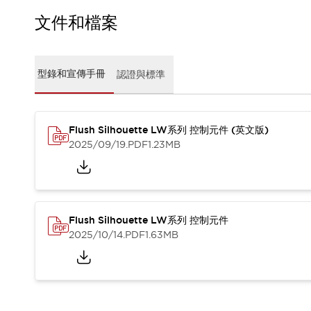
CAD檔
型錄和宣傳手冊
文件和檔案
影片專區
選型系統
軟體下載
型錄和宣傳手冊
認證與標準
邏輯模擬器
產品資安通知
最新消息
Flush Silhouette LW系列 控制元件 (英文版)
新聞中心
2025/09/19
.PDF
1.23MB
活動
促銷活動
部落格
支援
聯絡我們
服務據點
Flush Silhouette LW系列 控制元件
產品變更/停產通知
2025/10/14
.PDF
1.63MB
RoHS指令對應
認證與標準