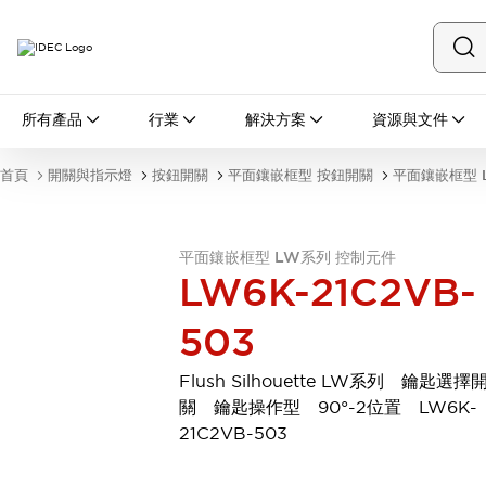
所有產品
所有產品
行業
解決方案
資源與文件
開關與指示燈
按鈕開關
首頁
開關與指示燈
按鈕開關
平面鑲嵌框型 按鈕開關
平面鑲嵌框型 
指示燈和蜂鳴器
瀏覽全部
安全與防爆
平面鑲嵌框型 LW系列 控制元件
安全設備
防爆設備
LW6K-21C2VB-
瀏覽全部
盤櫃
503
繼電器·計時器
電源供應器
Flush Silhouette LW系列 鑰匙選擇
回路保護器
關 鑰匙操作型 90°-2位置 LW6K-
LED照明裝置
21C2VB-503
端子台
瀏覽全部
自動化