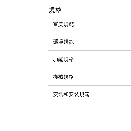
瀏覽全部
規格
機器人
使人機協作更安全、更高效
審美規範
發揮協作機器人潛力的安全措施
瀏覽全部
半導體
提高半導體製造裝置設計自由度的方法
環境規範
瞬間完成開關的更換，避免停機時間拉長
充分對應安全標準
瀏覽全部
功能規格
瀏覽全部
解決方案
IIoT（工業物聯網）
機械規格
去面板化
RFID 認證
安全及其未來
安裝和安裝規範
安全及其未來 | 解決⽅案
瀏覽全部
從基礎了解安全元件
瀏覽全部
資源與文件