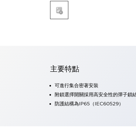
可程式控制器
可程式人機介面
工業乙太網路設備
瀏覽全部
自動識別
自動識別
感測器
瀏覽全部
行業
汽車
主要特點
工業機器人的潛在風險，從第三者角度徹底驗證
減少安全柵內的人身事故
兼顧良好的視認性及減少維修工時
可進行集合密著安裝
最適合小型裝置的安全對策
瀏覽全部
附鎖選擇開關採用高安全性的彈子鎖
工具機
防護結構為IP65（IEC60529）
降低機床成本的技巧簡單的讓人意外
尋找讓機床更小型化的可能性
從外觀設計的觀點提升機床的附加價值
預防導致機器故障的「瞬停」
3位置促動開關確保綜合加工中心機的安全性