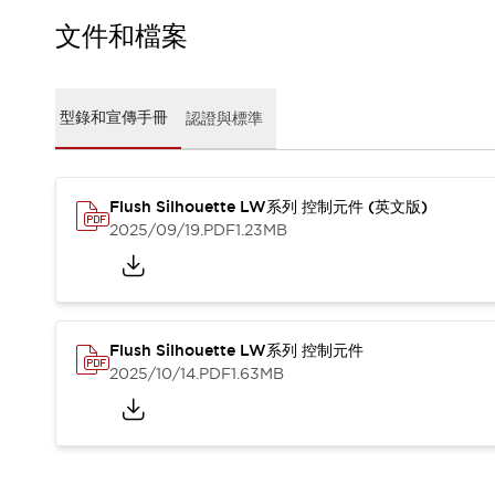
CAD檔
型錄和宣傳手冊
文件和檔案
影片專區
選型系統
軟體下載
型錄和宣傳手冊
認證與標準
邏輯模擬器
產品資安通知
最新消息
Flush Silhouette LW系列 控制元件 (英文版)
新聞中心
2025/09/19
.PDF
1.23MB
活動
促銷活動
部落格
支援
聯絡我們
服務據點
Flush Silhouette LW系列 控制元件
產品變更/停產通知
2025/10/14
.PDF
1.63MB
RoHS指令對應
認證與標準