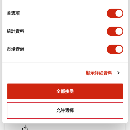
功能規格
選
擇
首選項
機械規格
統計資料
安裝和安裝規範
市場營銷
文件和檔案
顯示詳細資料
型錄和宣傳手冊
認證與標準
全部接受
允許選擇
Flush Silhouette LW系列 控制元件 (英文版)
2025/09/19
.PDF
1.23MB