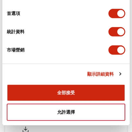
功能規格
選
擇
首選項
機械規格
統計資料
安裝和安裝規範
市場營銷
文件和檔案
顯示詳細資料
型錄和宣傳手冊
認證與標準
全部接受
允許選擇
Flush Silhouette LW系列 控制元件 (英文版)
2025/09/19
.PDF
1.23MB