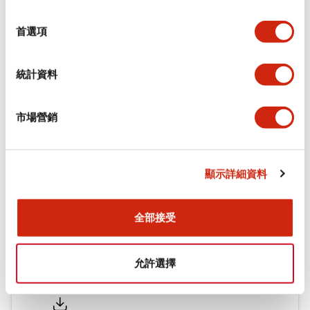
功能規格
選
擇
首選項
機械規格
統計資料
安裝和安裝規範
市場營銷
文件和檔案
顯示詳細資料
型錄和宣傳手冊
認證與標準
全部接受
允許選擇
Flush Silhouette LW系列 控制元件 (英文版)
2025/09/19
.PDF
1.23MB