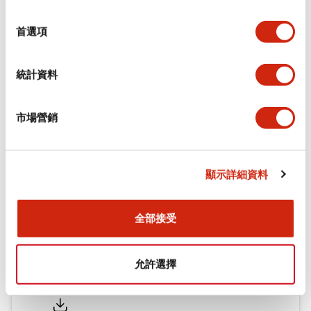
功能規格
選
擇
首選項
機械規格
統計資料
安裝和安裝規範
市場營銷
文件和檔案
顯示詳細資料
型錄和宣傳手冊
認證與標準
全部接受
允許選擇
Flush Silhouette LW系列 控制元件 (英文版)
2025/09/19
.PDF
1.23MB