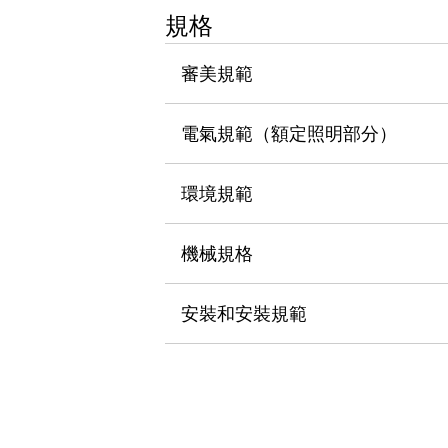
瀏覽全部
規格
機器人
使人機協作更安全、更高效
審美規範
發揮協作機器人潛力的安全措施
瀏覽全部
半導體
電氣規範（額定照明部分）
提高半導體製造裝置設計自由度的方法
瞬間完成開關的更換，避免停機時間拉長
充分對應安全標準
瀏覽全部
環境規範
瀏覽全部
解決方案
機械規格
IIoT（工業物聯網）
去面板化
RFID 認證
安全及其未來
安裝和安裝規範
安全及其未來 | 解決⽅案
瀏覽全部
從基礎了解安全元件
瀏覽全部
資源與文件