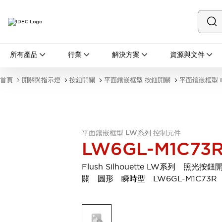
所有產品
所有產品
行業
解決方案
資源與文件
開關與指示燈
按鈕開關
首頁
開關與指示燈
按鈕開關
平面鑲嵌框型 按鈕開關
平面鑲嵌框型 
指示燈和蜂鳴器
瀏覽全部
安全與防爆
安全設備
防爆設備
瀏覽全部
平面鑲嵌框型 LW系列 控制元件
LW6GL-M1C73
盤櫃
繼電器·計時器
Flush Silhouette LW系列 照光按鈕
電源供應器
關 圓形 瞬時型 LW6GL-M1C73R
回路保護器
LED照明裝置
端子台
瀏覽全部
自動化