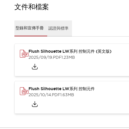
CAD檔
文件和檔案
型錄和宣傳手冊
影片專區
選型系統
型錄和宣傳手冊
認證與標準
軟體下載
邏輯模擬器
產品資安通知
最新消息
Flush Silhouette LW系列 控制元件 (英文版)
新聞中心
2025/09/19
.PDF
1.23MB
活動
促銷活動
部落格
支援
Flush Silhouette LW系列 控制元件
聯絡我們
服務據點
2025/10/14
.PDF
1.63MB
產品變更/停產通知
RoHS指令對應
認證與標準