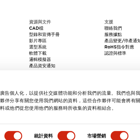
資源與文件
支援
CAD檔
聯絡我們
型錄和宣傳手冊
服務據點
影片專區
產品變更/停產通
選型系統
RoHS指令對應
軟體下載
認證與標準
邏輯模擬器
產品資安通知
內容和廣告個人化，以提供社交媒體功能和分析我們的流量。我們也與
作夥伴分享有關您使用我們網站的資料，這些合作夥伴可能會將有
資料或他們從您使用他們的服務時所收集的資料相結合。
統計資料
市場營銷
產品詳情
主要特點
規格
文件和檔案