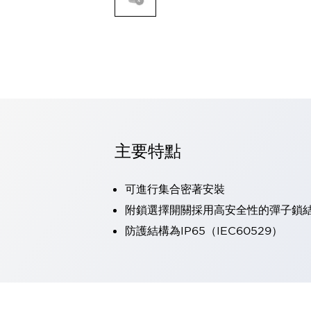
可程式控制器
可程式人機介面
工業乙太網路設備
瀏覽全部
自動識別
自動識別
感測器
瀏覽全部
行業
汽車
主要特點
工業機器人的潛在風險，從第三者角度徹底驗證
減少安全柵內的人身事故
可進行集合密著安裝
兼顧良好的視認性及減少維修工時
最適合小型裝置的安全對策
瀏覽全部
附鎖選擇開關採用高安全性的彈子鎖
工具機
防護結構為IP65（IEC60529）
降低機床成本的技巧簡單的讓人意外
尋找讓機床更小型化的可能性
從外觀設計的觀點提升機床的附加價值
預防導致機器故障的「瞬停」
3位置促動開關確保綜合加工中心機的安全性