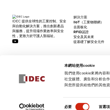
解決方案
IDEC 提供全球性的工業控制、安全
IIoT（工業物聯網）
與自動化解決方案，推出創新產品
去面板化
與服務，提升現場作業效率與安全
RFID認證
性，更致力於守護人類福祉。
安全及其未來
從基礎了解安全元件
訂閱我們的電子報，獲取我們的最新訊息!
本網站使用cookie
訂閱
我們使用cookie來將
社交媒體、廣告和分析合
與您所提供給他們的其他
© 2026 IDEC Corporation
隱私權政策
使用條款
同
必要
首選項
意