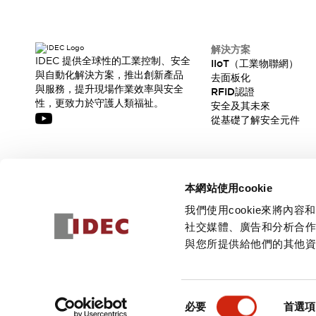
解決方案
IDEC 提供全球性的工業控制、安全
IIoT（工業物聯網）
與自動化解決方案，推出創新產品
去面板化
與服務，提升現場作業效率與安全
RFID認證
性，更致力於守護人類福祉。
安全及其未來
從基礎了解安全元件
訂閱我們的電子報，獲取我們的最新訊息!
本網站使用cookie
訂閱
我們使用cookie來將
社交媒體、廣告和分析合
與您所提供給他們的其他
© 2026 IDEC Corporation
隱私權政策
使用條款
同
必要
首選項
意