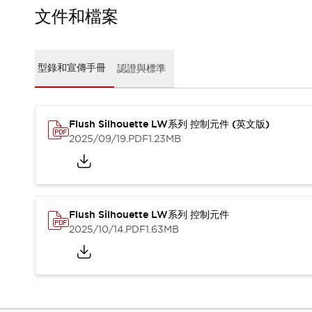
CAD檔
文件和檔案
型錄和宣傳手冊
影片專區
選型系統
型錄和宣傳手冊
認證與標準
軟體下載
邏輯模擬器
產品資安通知
最新消息
Flush Silhouette LW系列 控制元件 (英文版)
新聞中心
2025/09/19
.PDF
1.23MB
活動
促銷活動
部落格
支援
Flush Silhouette LW系列 控制元件
聯絡我們
服務據點
2025/10/14
.PDF
1.63MB
產品變更/停產通知
RoHS指令對應
認證與標準