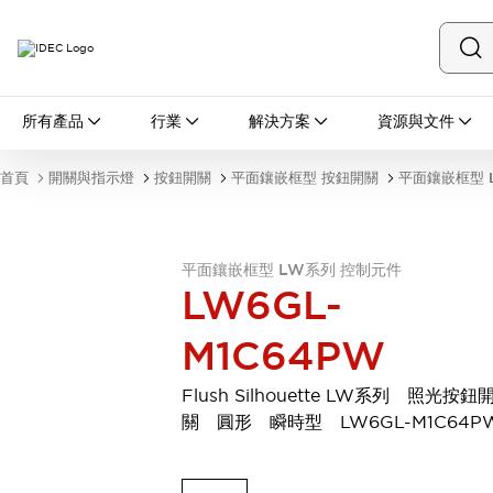
所有產品
所有產品
行業
解決方案
資源與文件
開關與指示燈
按鈕開關
首頁
開關與指示燈
按鈕開關
平面鑲嵌框型 按鈕開關
平面鑲嵌框型 
指示燈和蜂鳴器
瀏覽全部
安全與防爆
安全設備
防爆設備
平面鑲嵌框型 LW系列 控制元件
LW6GL-
瀏覽全部
盤櫃
M1C64PW
繼電器·計時器
電源供應器
Flush Silhouette LW系列 照光按鈕
回路保護器
關 圓形 瞬時型 LW6GL-M1C64P
LED照明裝置
端子台
瀏覽全部
自動化