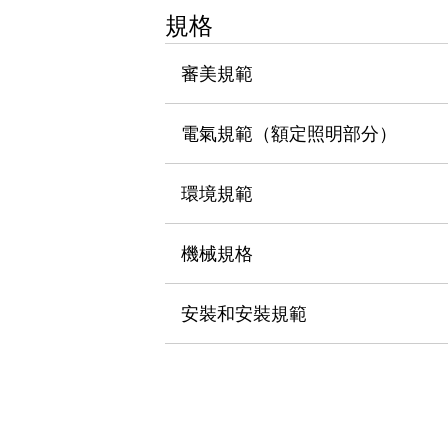
瀏覽全部
規格
機器人
使人機協作更安全、更高效
審美規範
發揮協作機器人潛力的安全措施
瀏覽全部
半導體
電氣規範（額定照明部分）
提高半導體製造裝置設計自由度的方法
瞬間完成開關的更換，避免停機時間拉長
充分對應安全標準
瀏覽全部
環境規範
瀏覽全部
解決方案
機械規格
IIoT（工業物聯網）
去面板化
RFID 認證
安全及其未來
安裝和安裝規範
安全及其未來 | 解決⽅案
瀏覽全部
從基礎了解安全元件
瀏覽全部
資源與文件