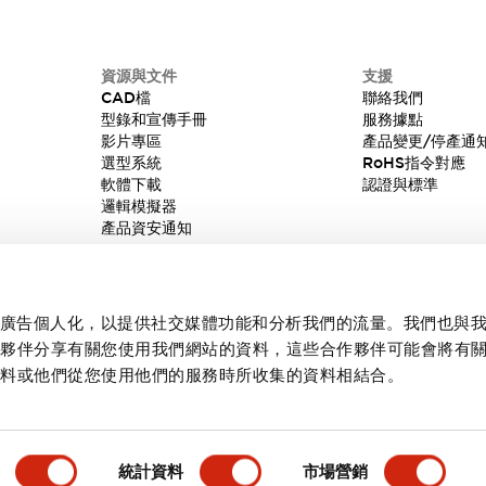
資源與文件
支援
CAD檔
聯絡我們
型錄和宣傳手冊
服務據點
影片專區
產品變更/停產通
選型系統
RoHS指令對應
軟體下載
認證與標準
邏輯模擬器
產品資安通知
內容和廣告個人化，以提供社交媒體功能和分析我們的流量。我們也與
作夥伴分享有關您使用我們網站的資料，這些合作夥伴可能會將有
資料或他們從您使用他們的服務時所收集的資料相結合。
統計資料
市場營銷
產品詳情
主要特點
規格
文件和檔案