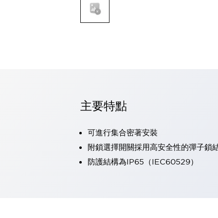
可程式控制器
可程式人機介面
工業乙太網路設備
瀏覽全部
自動識別
自動識別
感測器
瀏覽全部
行業
汽車
主要特點
工業機器人的潛在風險，從第三者角度徹底驗證
減少安全柵內的人身事故
可進行集合密著安裝
兼顧良好的視認性及減少維修工時
最適合小型裝置的安全對策
瀏覽全部
附鎖選擇開關採用高安全性的彈子鎖
工具機
防護結構為IP65（IEC60529）
降低機床成本的技巧簡單的讓人意外
尋找讓機床更小型化的可能性
從外觀設計的觀點提升機床的附加價值
預防導致機器故障的「瞬停」
3位置促動開關確保綜合加工中心機的安全性