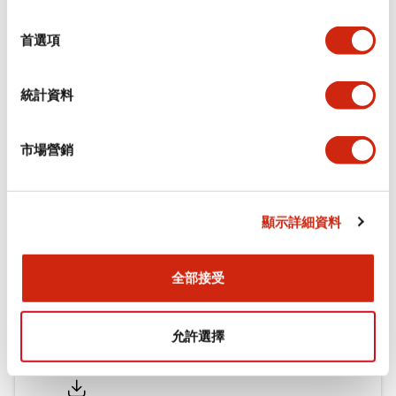
環境規範
選
擇
首選項
機械規格
統計資料
安裝和安裝規範
市場營銷
文件和檔案
顯示詳細資料
型錄和宣傳手冊
認證與標準
全部接受
允許選擇
Flush Silhouette LW系列 控制元件 (英文版)
2025/09/19
.PDF
1.23MB