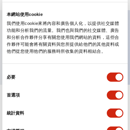
本網站使用cookie
我們使用cookie來將內容和廣告個人化，以提供社交媒體
主要特點
功能和分析我們的流量。我們也與我們的社交媒體、廣告
和分析合作夥伴分享有關您使用我們網站的資料，這些合
作夥伴可能會將有關資料與您所提供給他們的其他資料或
可進行集合密著安裝
他們從您使用他們的服務時所收集的資料相結合。
附鎖選擇開關採用高安全性的彈子鎖結構
防護結構為IP65（IEC60529）
同
必要
意
選
擇
首選項
文件和檔案
統計資料
型錄和宣傳手冊
CAD檔
認證與標準
技術文件