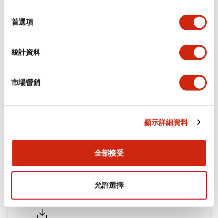
環境規範
選
擇
首選項
機械規格
統計資料
安裝和安裝規範
市場營銷
文件和檔案
顯示詳細資料
型錄和宣傳手冊
認證與標準
全部接受
允許選擇
Flush Silhouette LW系列 控制元件 (英文版)
2025/09/19
.PDF
1.23MB