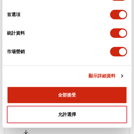
環境規範
選
擇
首選項
機械規格
統計資料
安裝和安裝規範
市場營銷
文件和檔案
顯示詳細資料
型錄和宣傳手冊
認證與標準
全部接受
允許選擇
Flush Silhouette LW系列 控制元件 (英文版)
2025/09/19
.PDF
1.23MB