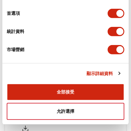
環境規範
選
擇
首選項
機械規格
統計資料
安裝和安裝規範
市場營銷
文件和檔案
顯示詳細資料
型錄和宣傳手冊
認證與標準
全部接受
允許選擇
Flush Silhouette LW系列 控制元件 (英文版)
2025/09/19
.PDF
1.23MB