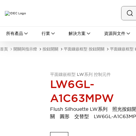
所有產品
所有產品
行業
解決方案
資源與文件
開關與指示燈
按鈕開關
首頁
開關與指示燈
按鈕開關
平面鑲嵌框型 按鈕開關
平面鑲嵌框型 
指示燈和蜂鳴器
瀏覽全部
安全與防爆
安全設備
防爆設備
平面鑲嵌框型 LW系列 控制元件
LW6GL-
瀏覽全部
盤櫃
A1C63MPW
繼電器·計時器
電源供應器
Flush Silhouette LW系列 照光按鈕
回路保護器
關 圓形 交替型 LW6GL-A1C63M
LED照明裝置
端子台
瀏覽全部
自動化