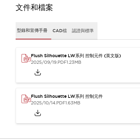
CAD檔
文件和檔案
型錄和宣傳手冊
影片專區
選型系統
型錄和宣傳手冊
CAD檔
認證與標準
軟體下載
邏輯模擬器
產品資安通知
最新消息
Flush Silhouette LW系列 控制元件 (英文版)
新聞中心
2025/09/19
.PDF
1.23MB
活動
促銷活動
部落格
支援
Flush Silhouette LW系列 控制元件
聯絡我們
服務據點
2025/10/14
.PDF
1.63MB
產品變更/停產通知
RoHS指令對應
認證與標準