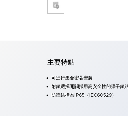
可程式控制器
可程式人機介面
工業乙太網路設備
瀏覽全部
自動識別
自動識別
感測器
瀏覽全部
行業
汽車
主要特點
工業機器人的潛在風險，從第三者角度徹底驗證
減少安全柵內的人身事故
可進行集合密著安裝
兼顧良好的視認性及減少維修工時
最適合小型裝置的安全對策
瀏覽全部
附鎖選擇開關採用高安全性的彈子鎖
工具機
防護結構為IP65（IEC60529）
降低機床成本的技巧簡單的讓人意外
尋找讓機床更小型化的可能性
從外觀設計的觀點提升機床的附加價值
預防導致機器故障的「瞬停」
3位置促動開關確保綜合加工中心機的安全性