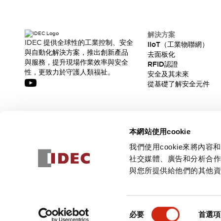
解決方案
IDEC 提供全球性的工業控制、安全
IIoT（工業物聯網）
與自動化解決方案，推出創新產品
去面板化
與服務，提升現場作業效率與安全
RFID認證
性，更致力於守護人類福祉。
安全及其未來
從基礎了解安全元件
訂閱我們的電子報，獲取我們的最新訊息!
本網站使用cookie
訂閱
我們使用cookie來將
社交媒體、廣告和分析合
與您所提供給他們的其他
© 2026 IDEC Corporation
隱私權政策
使用條款
同
必要
首選項
意