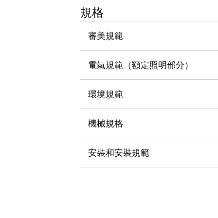
瀏覽全部
規格
機器人
使人機協作更安全、更高效
審美規範
發揮協作機器人潛力的安全措施
瀏覽全部
半導體
電氣規範（額定照明部分）
提高半導體製造裝置設計自由度的方法
瞬間完成開關的更換，避免停機時間拉長
充分對應安全標準
瀏覽全部
環境規範
瀏覽全部
解決方案
機械規格
IIoT（工業物聯網）
去面板化
RFID 認證
安全及其未來
安裝和安裝規範
安全及其未來 | 解決⽅案
瀏覽全部
從基礎了解安全元件
瀏覽全部
資源與文件