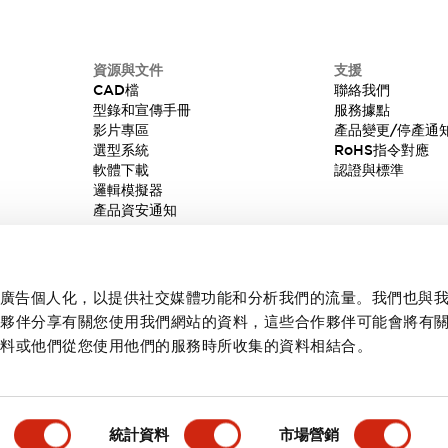
資源與文件
支援
CAD檔
聯絡我們
型錄和宣傳手冊
服務據點
影片專區
產品變更/停產通
選型系統
RoHS指令對應
軟體下載
認證與標準
邏輯模擬器
產品資安通知
內容和廣告個人化，以提供社交媒體功能和分析我們的流量。我們也與
作夥伴分享有關您使用我們網站的資料，這些合作夥伴可能會將有
資料或他們從您使用他們的服務時所收集的資料相結合。
統計資料
市場營銷
產品詳情
主要特點
規格
文件和檔案