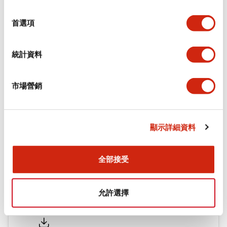
環境規範
選
擇
首選項
機械規格
統計資料
安裝和安裝規範
市場營銷
文件和檔案
顯示詳細資料
型錄和宣傳手冊
CAD檔
認證與標準
全部接受
允許選擇
Flush Silhouette LW系列 控制元件 (英文版)
2025/09/19
.PDF
1.23MB