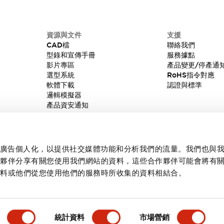
資源與文件
支援
CAD檔
聯絡我們
型錄和宣傳手冊
服務據點
影片專區
產品變更/停產通
選型系統
RoHS指令對應
軟體下載
認證與標準
邏輯模擬器
產品資安通知
內容和廣告個人化，以提供社交媒體功能和分析我們的流量。我們也與
作夥伴分享有關您使用我們網站的資料，這些合作夥伴可能會將有
資料或他們從您使用他們的服務時所收集的資料相結合。
統計資料
市場營銷
產品詳情
主要特點
規格
文件和檔案