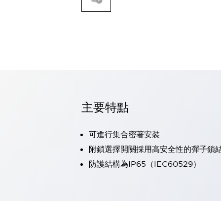
可程式控制器
可程式人機介面
工業乙太網路設備
瀏覽全部
自動識別
自動識別
感測器
瀏覽全部
行業
汽車
主要特點
工業機器人的潛在風險，從第三者角度徹底驗證
減少安全柵內的人身事故
可進行集合密著安裝
兼顧良好的視認性及減少維修工時
最適合小型裝置的安全對策
瀏覽全部
附鎖選擇開關採用高安全性的彈子鎖
工具機
防護結構為IP65（IEC60529）
降低機床成本的技巧簡單的讓人意外
尋找讓機床更小型化的可能性
從外觀設計的觀點提升機床的附加價值
預防導致機器故障的「瞬停」
3位置促動開關確保綜合加工中心機的安全性