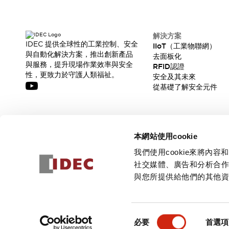
解決方案
IDEC 提供全球性的工業控制、安全
IIoT（工業物聯網）
與自動化解決方案，推出創新產品
去面板化
與服務，提升現場作業效率與安全
RFID認證
性，更致力於守護人類福祉。
安全及其未來
從基礎了解安全元件
訂閱我們的電子報，獲取我們的最新訊息!
本網站使用cookie
訂閱
我們使用cookie來將
社交媒體、廣告和分析合
與您所提供給他們的其他
© 2026 IDEC Corporation
隱私權政策
使用條款
同
必要
首選項
意