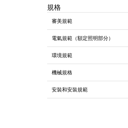
瀏覽全部
規格
機器人
使人機協作更安全、更高效
審美規範
發揮協作機器人潛力的安全措施
瀏覽全部
半導體
電氣規範（額定照明部分）
提高半導體製造裝置設計自由度的方法
瞬間完成開關的更換，避免停機時間拉長
充分對應安全標準
瀏覽全部
環境規範
瀏覽全部
解決方案
機械規格
IIoT（工業物聯網）
去面板化
RFID 認證
安全及其未來
安裝和安裝規範
安全及其未來 | 解決⽅案
瀏覽全部
從基礎了解安全元件
瀏覽全部
資源與文件