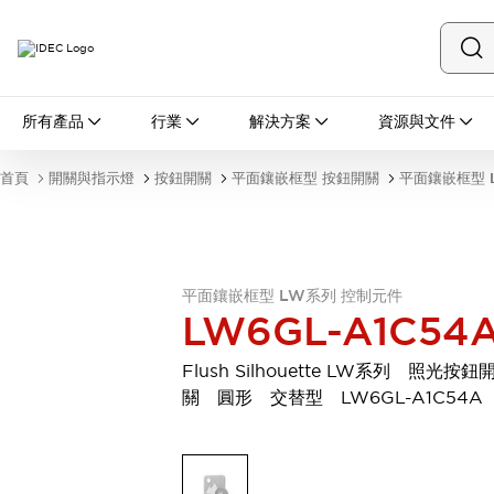
所有產品
所有產品
行業
解決方案
資源與文件
開關與指示燈
按鈕開關
首頁
開關與指示燈
按鈕開關
平面鑲嵌框型 按鈕開關
平面鑲嵌框型 
指示燈和蜂鳴器
瀏覽全部
安全與防爆
安全設備
防爆設備
瀏覽全部
平面鑲嵌框型 LW系列 控制元件
LW6GL-A1C54
盤櫃
繼電器·計時器
Flush Silhouette LW系列 照光按鈕
電源供應器
關 圓形 交替型 LW6GL-A1C54A
回路保護器
LED照明裝置
端子台
瀏覽全部
自動化