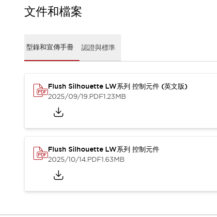
CAD檔
文件和檔案
型錄和宣傳手冊
影片專區
選型系統
型錄和宣傳手冊
認證與標準
軟體下載
邏輯模擬器
產品資安通知
最新消息
Flush Silhouette LW系列 控制元件 (英文版)
新聞中心
2025/09/19
.PDF
1.23MB
活動
促銷活動
部落格
支援
Flush Silhouette LW系列 控制元件
聯絡我們
服務據點
2025/10/14
.PDF
1.63MB
產品變更/停產通知
RoHS指令對應
認證與標準