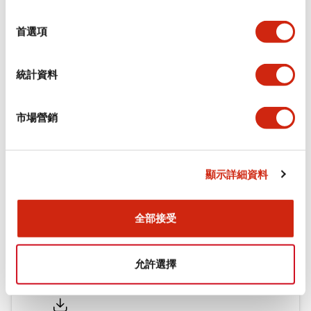
環境規範
選
擇
首選項
機械規格
統計資料
安裝和安裝規範
市場營銷
文件和檔案
顯示詳細資料
型錄和宣傳手冊
認證與標準
全部接受
允許選擇
Flush Silhouette LW系列 控制元件 (英文版)
2025/09/19
.PDF
1.23MB