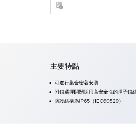
可程式控制器
可程式人機介面
工業乙太網路設備
瀏覽全部
自動識別
自動識別
感測器
瀏覽全部
行業
汽車
主要特點
工業機器人的潛在風險，從第三者角度徹底驗證
減少安全柵內的人身事故
可進行集合密著安裝
兼顧良好的視認性及減少維修工時
最適合小型裝置的安全對策
瀏覽全部
附鎖選擇開關採用高安全性的彈子鎖
工具機
防護結構為IP65（IEC60529）
降低機床成本的技巧簡單的讓人意外
尋找讓機床更小型化的可能性
從外觀設計的觀點提升機床的附加價值
預防導致機器故障的「瞬停」
3位置促動開關確保綜合加工中心機的安全性