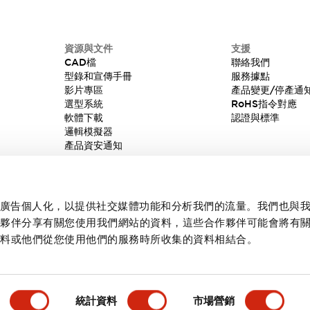
資源與文件
支援
CAD檔
聯絡我們
型錄和宣傳手冊
服務據點
影片專區
產品變更/停產通
選型系統
RoHS指令對應
軟體下載
認證與標準
邏輯模擬器
產品資安通知
內容和廣告個人化，以提供社交媒體功能和分析我們的流量。我們也與
作夥伴分享有關您使用我們網站的資料，這些合作夥伴可能會將有
資料或他們從您使用他們的服務時所收集的資料相結合。
統計資料
市場營銷
產品詳情
主要特點
規格
文件和檔案