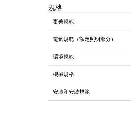
瀏覽全部
規格
機器人
使人機協作更安全、更高效
審美規範
發揮協作機器人潛力的安全措施
瀏覽全部
半導體
電氣規範（額定照明部分）
提高半導體製造裝置設計自由度的方法
瞬間完成開關的更換，避免停機時間拉長
充分對應安全標準
瀏覽全部
環境規範
瀏覽全部
解決方案
機械規格
IIoT（工業物聯網）
去面板化
RFID 認證
安全及其未來
安裝和安裝規範
安全及其未來 | 解決⽅案
瀏覽全部
從基礎了解安全元件
瀏覽全部
資源與文件