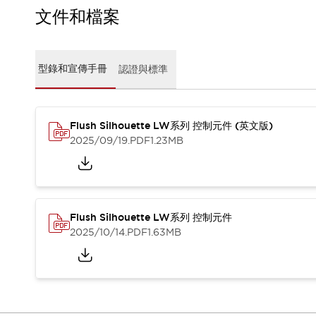
CAD檔
文件和檔案
型錄和宣傳手冊
影片專區
選型系統
型錄和宣傳手冊
認證與標準
軟體下載
邏輯模擬器
產品資安通知
最新消息
Flush Silhouette LW系列 控制元件 (英文版)
新聞中心
2025/09/19
.PDF
1.23MB
活動
促銷活動
部落格
支援
Flush Silhouette LW系列 控制元件
聯絡我們
服務據點
2025/10/14
.PDF
1.63MB
產品變更/停產通知
RoHS指令對應
認證與標準