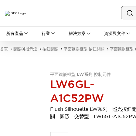
所有產品
所有產品
行業
解決方案
資源與文件
開關與指示燈
按鈕開關
首頁
開關與指示燈
按鈕開關
平面鑲嵌框型 按鈕開關
平面鑲嵌框型 
指示燈和蜂鳴器
瀏覽全部
安全與防爆
安全設備
防爆設備
平面鑲嵌框型 LW系列 控制元件
LW6GL-
瀏覽全部
盤櫃
A1C52PW
繼電器·計時器
電源供應器
Flush Silhouette LW系列 照光按鈕
回路保護器
關 圓形 交替型 LW6GL-A1C52P
LED照明裝置
端子台
瀏覽全部
自動化