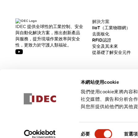
解決方案
IDEC 提供全球性的工業控制、安全
IIoT（工業物聯網）
與自動化解決方案，推出創新產品
去面板化
與服務，提升現場作業效率與安全
RFID認證
性，更致力於守護人類福祉。
安全及其未來
從基礎了解安全元件
訂閱我們的電子報，獲取我們的最新訊息!
本網站使用cookie
訂閱
我們使用cookie來將
社交媒體、廣告和分析合
與您所提供給他們的其他
© 2026 IDEC Corporation
隱私權政策
使用條款
同
必要
首選項
意