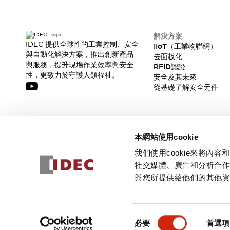
解決方案
IDEC 提供全球性的工業控制、安全
IIoT（工業物聯網）
與自動化解決方案，推出創新產品
去面板化
與服務，提升現場作業效率與安全
RFID認證
性，更致力於守護人類福祉。
安全及其未來
從基礎了解安全元件
訂閱我們的電子報，獲取我們的最新訊息!
本網站使用cookie
訂閱
我們使用cookie來將
社交媒體、廣告和分析合
與您所提供給他們的其他
© 2026 IDEC Corporation
隱私權政策
使用條款
同
必要
首選項
意