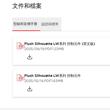
CAD檔
文件和檔案
型錄和宣傳手冊
影片專區
選型系統
型錄和宣傳手冊
認證與標準
軟體下載
邏輯模擬器
產品資安通知
最新消息
Flush Silhouette LW系列 控制元件 (英文版)
新聞中心
2025/09/19
.PDF
1.23MB
活動
促銷活動
部落格
支援
Flush Silhouette LW系列 控制元件
聯絡我們
服務據點
2025/10/14
.PDF
1.63MB
產品變更/停產通知
RoHS指令對應
認證與標準