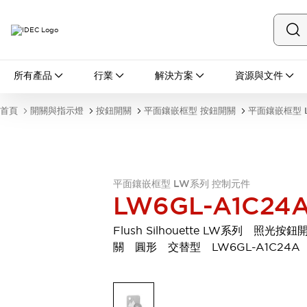
所有產品
所有產品
行業
解決方案
資源與文件
開關與指示燈
按鈕開關
首頁
開關與指示燈
按鈕開關
平面鑲嵌框型 按鈕開關
平面鑲嵌框型 
指示燈和蜂鳴器
瀏覽全部
安全與防爆
安全設備
防爆設備
瀏覽全部
平面鑲嵌框型 LW系列 控制元件
LW6GL-A1C24
盤櫃
繼電器·計時器
Flush Silhouette LW系列 照光按鈕
電源供應器
關 圓形 交替型 LW6GL-A1C24A
回路保護器
LED照明裝置
端子台
瀏覽全部
自動化