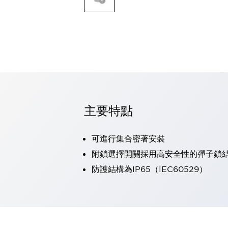
可程式控制器
可程式人機介面
工業乙太網路設備
瀏覽全部
自動識別
自動識別
感測器
瀏覽全部
行業
汽車
主要特點
工業機器人的潛在風險，從第三者角度徹底驗證
減少安全柵內的人身事故
可進行集合密著安裝
兼顧良好的視認性及減少維修工時
最適合小型裝置的安全對策
瀏覽全部
附鎖選擇開關採用高安全性的彈子鎖
工具機
防護結構為IP65（IEC60529）
降低機床成本的技巧簡單的讓人意外
尋找讓機床更小型化的可能性
從外觀設計的觀點提升機床的附加價值
預防導致機器故障的「瞬停」
3位置促動開關確保綜合加工中心機的安全性