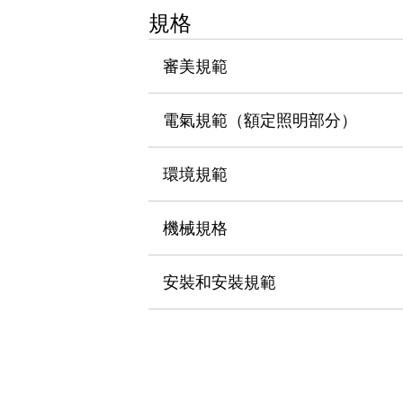
瀏覽全部
規格
機器人
使人機協作更安全、更高效
審美規範
發揮協作機器人潛力的安全措施
瀏覽全部
半導體
電氣規範（額定照明部分）
提高半導體製造裝置設計自由度的方法
瞬間完成開關的更換，避免停機時間拉長
充分對應安全標準
瀏覽全部
環境規範
瀏覽全部
解決方案
機械規格
IIoT（工業物聯網）
去面板化
RFID 認證
安全及其未來
安裝和安裝規範
安全及其未來 | 解決⽅案
瀏覽全部
從基礎了解安全元件
瀏覽全部
資源與文件