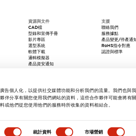
資源與文件
支援
CAD檔
聯絡我們
型錄和宣傳手冊
服務據點
影片專區
產品變更/停產通
選型系統
RoHS指令對應
軟體下載
認證與標準
邏輯模擬器
產品資安通知
內容和廣告個人化，以提供社交媒體功能和分析我們的流量。我們也與
作夥伴分享有關您使用我們網站的資料，這些合作夥伴可能會將有
資料或他們從您使用他們的服務時所收集的資料相結合。
統計資料
市場營銷
產品詳情
主要特點
規格
文件和檔案