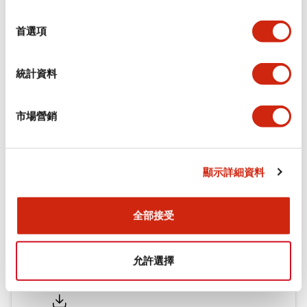
環境規範
選
擇
首選項
機械規格
統計資料
安裝和安裝規範
市場營銷
文件和檔案
顯示詳細資料
型錄和宣傳手冊
CAD檔
認證與標準
全部接受
允許選擇
Flush Silhouette LW系列 控制元件 (英文版)
2025/09/19
.PDF
1.23MB