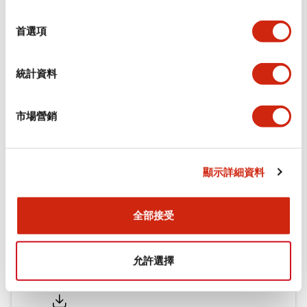
環境規範
選
擇
首選項
機械規格
統計資料
安裝和安裝規範
市場營銷
文件和檔案
顯示詳細資料
型錄和宣傳手冊
認證與標準
全部接受
允許選擇
Flush Silhouette LW系列 控制元件 (英文版)
2025/09/19
.PDF
1.23MB