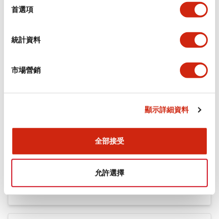
機械規格
擇
首選項
安裝和安裝規範
統計資料
市場營銷
文件和檔案
顯示詳細資料
型錄和宣傳手冊
認證與標準
全部接受
Flush Silhouette LW系列 控制元件 (英文版)
允許選擇
2025/09/19
.PDF
1.23MB