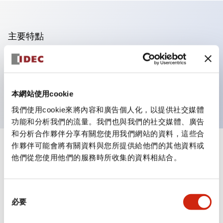
主要特點
可進行集合密著安裝
附鎖選擇開關採用高安全性的彈子鎖結構
防護結構為IP65（IEC60529）
本網站使用cookie
我們使用cookie來將內容和廣告個人化，以提供社交媒體
功能和分析我們的流量。我們也與我們的社交媒體、廣告
和分析合作夥伴分享有關您使用我們網站的資料，這些合
作夥伴可能會將有關資料與您所提供給他們的其他資料或
+
規格
顯示全部
他們從您使用他們的服務時所收集的資料相結合。
審美規範
同
環境規範
必要
意
選