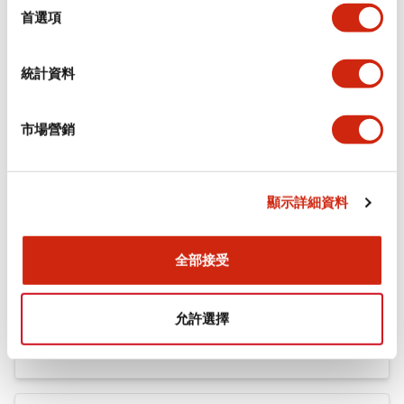
機械規格
擇
首選項
安裝和安裝規範
統計資料
市場營銷
文件和檔案
顯示詳細資料
型錄和宣傳手冊
認證與標準
全部接受
Flush Silhouette LW系列 控制元件 (英文版)
允許選擇
2025/09/19
.PDF
1.23MB