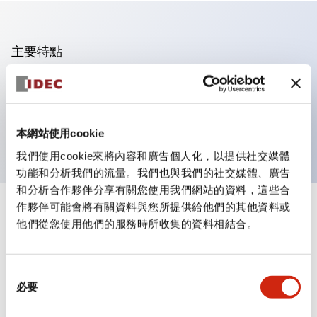
主要特點
可進行集合密著安裝
附鎖選擇開關採用高安全性的彈子鎖結構
防護結構為IP65（IEC60529）
本網站使用cookie
我們使用cookie來將內容和廣告個人化，以提供社交媒體
功能和分析我們的流量。我們也與我們的社交媒體、廣告
和分析合作夥伴分享有關您使用我們網站的資料，這些合
作夥伴可能會將有關資料與您所提供給他們的其他資料或
+
規格
顯示全部
他們從您使用他們的服務時所收集的資料相結合。
審美規範
同
環境規範
必要
意
選