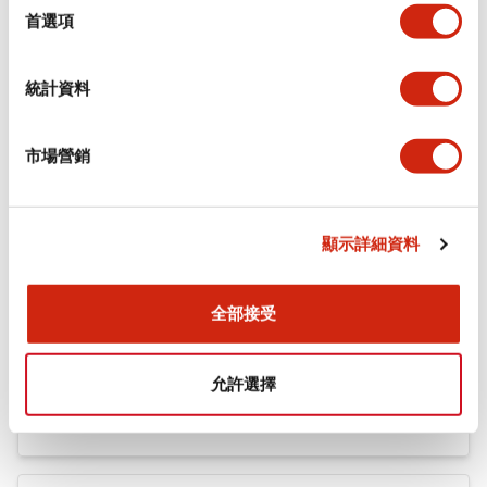
機械規格
擇
首選項
安裝和安裝規範
統計資料
市場營銷
文件和檔案
顯示詳細資料
型錄和宣傳手冊
CAD檔
認證與標準
全部接受
Flush Silhouette LW系列 控制元件 (英文版)
允許選擇
2025/09/19
.PDF
1.23MB