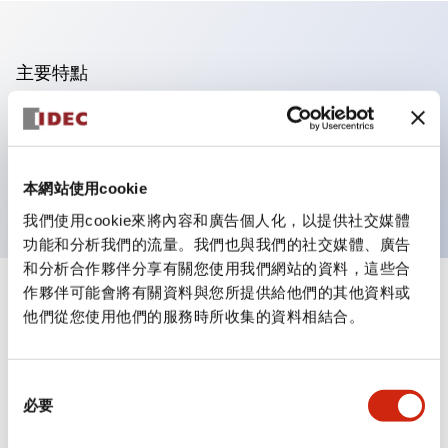
主要特點
可進行集合密著安裝
附鎖選擇開關採用高安全性的彈子鎖結構
防護結構為IP65（IEC60529）
本網站使用cookie
我們使用cookie來將內容和廣告個人化，以提供社交媒體
功能和分析我們的流量。我們也與我們的社交媒體、廣告
和分析合作夥伴分享有關您使用我們網站的資料，這些合
作夥伴可能會將有關資料與您所提供給他們的其他資料或
+
規格
顯示全部
他們從您使用他們的服務時所收集的資料相結合。
審美規範
同
環境規範
必要
意
選