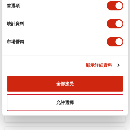
機械規格
擇
首選項
安裝和安裝規範
統計資料
市場營銷
文件和檔案
顯示詳細資料
型錄和宣傳手冊
認證與標準
全部接受
Flush Silhouette LW系列 控制元件 (英文版)
允許選擇
2025/09/19
.PDF
1.23MB