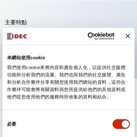
主要特點
可進行集合密著安裝
附鎖選擇開關採用高安全性的彈子鎖結構
防護結構為IP65（IEC60529）
本網站使用cookie
我們使用cookie來將內容和廣告個人化，以提供社交媒體
功能和分析我們的流量。我們也與我們的社交媒體、廣告
和分析合作夥伴分享有關您使用我們網站的資料，這些合
作夥伴可能會將有關資料與您所提供給他們的其他資料或
+
規格
顯示全部
他們從您使用他們的服務時所收集的資料相結合。
審美規範
同
環境規範
必要
意
選