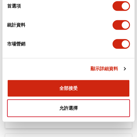
機械規格
擇
首選項
安裝和安裝規範
統計資料
市場營銷
文件和檔案
顯示詳細資料
型錄和宣傳手冊
CAD檔
認證與標準
全部接受
Flush Silhouette LW系列 控制元件 (英文版)
允許選擇
2025/09/19
.PDF
1.23MB