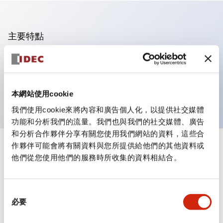
主要特點
可進行集合密著安裝
附鎖選擇開關採用高安全性的彈子鎖結構
防護結構為IP65（IEC60529）
本網站使用cookie
我們使用cookie來將內容和廣告個人化，以提供社交媒體
功能和分析我們的流量。我們也與我們的社交媒體、廣告
和分析合作夥伴分享有關您使用我們網站的資料，這些合
作夥伴可能會將有關資料與您所提供給他們的其他資料或
+
規格
顯示全部
他們從您使用他們的服務時所收集的資料相結合。
審美規範
同
環境規範
必要
意
選