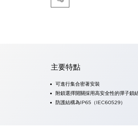
可程式控制器
可程式人機介面
工業乙太網路設備
瀏覽全部
自動識別
自動識別
感測器
瀏覽全部
行業
汽車
主要特點
工業機器人的潛在風險，從第三者角度徹底驗證
減少安全柵內的人身事故
可進行集合密著安裝
兼顧良好的視認性及減少維修工時
最適合小型裝置的安全對策
瀏覽全部
附鎖選擇開關採用高安全性的彈子鎖
工具機
防護結構為IP65（IEC60529）
降低機床成本的技巧簡單的讓人意外
尋找讓機床更小型化的可能性
從外觀設計的觀點提升機床的附加價值
預防導致機器故障的「瞬停」
3位置促動開關確保綜合加工中心機的安全性