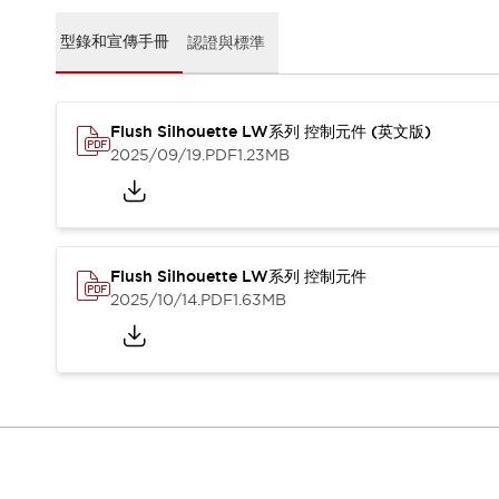
CAD檔
型錄和宣傳手冊
型錄和宣傳手冊
認證與標準
影片專區
選型系統
軟體下載
Flush Silhouette LW系列 控制元件 (英文版)
邏輯模擬器
2025/09/19
.PDF
1.23MB
產品資安通知
最新消息
新聞中心
活動
促銷活動
Flush Silhouette LW系列 控制元件
部落格
2025/10/14
.PDF
1.63MB
支援
聯絡我們
服務據點
產品變更/停產通知
RoHS指令對應
認證與標準