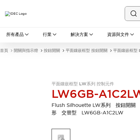
所有產品
所有產品
行業
解決方案
資源與文件
開關與指示燈
按鈕開關
首頁
開關與指示燈
按鈕開關
平面鑲嵌框型 按鈕開關
平面鑲嵌框型 
指示燈和蜂鳴器
瀏覽全部
安全與防爆
安全設備
防爆設備
瀏覽全部
平面鑲嵌框型 LW系列 控制元件
LW6GB-A1C2L
盤櫃
繼電器·計時器
Flush Silhouette LW系列 按鈕開關
電源供應器
形 交替型 LW6GB-A1C2LW
回路保護器
LED照明裝置
端子台
瀏覽全部
自動化