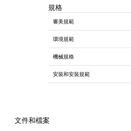
瀏覽全部
規格
機器人
使人機協作更安全、更高效
審美規範
發揮協作機器人潛力的安全措施
瀏覽全部
半導體
環境規範
提高半導體製造裝置設計自由度的方法
瞬間完成開關的更換，避免停機時間拉長
充分對應安全標準
瀏覽全部
機械規格
瀏覽全部
解決方案
安裝和安裝規範
IIoT（工業物聯網）
去面板化
RFID 認證
安全及其未來
安全及其未來 | 解決⽅案
瀏覽全部
從基礎了解安全元件
瀏覽全部
文件和檔案
資源與文件