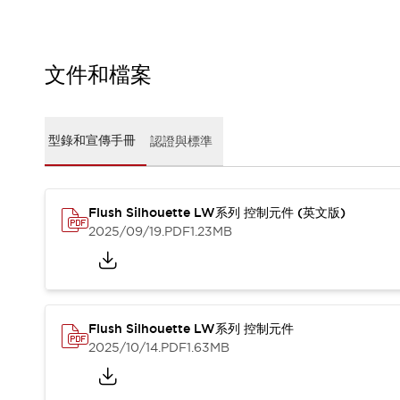
CAD檔
型錄和宣傳手冊
影片專區
選型系統
文件和檔案
軟體下載
邏輯模擬器
產品資安通知
型錄和宣傳手冊
認證與標準
最新消息
新聞中心
活動
Flush Silhouette LW系列 控制元件 (英文版)
促銷活動
2025/09/19
.PDF
1.23MB
部落格
支援
聯絡我們
服務據點
產品變更/停產通知
RoHS指令對應
Flush Silhouette LW系列 控制元件
認證與標準
2025/10/14
.PDF
1.63MB