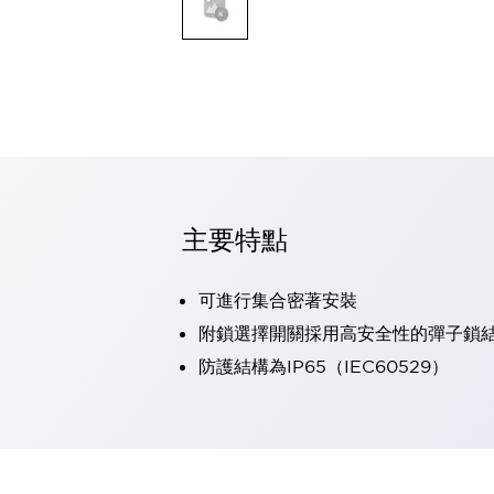
可程式控制器
可程式人機介面
工業乙太網路設備
瀏覽全部
自動識別
自動識別
感測器
瀏覽全部
行業
汽車
主要特點
工業機器人的潛在風險，從第三者角度徹底驗證
減少安全柵內的人身事故
可進行集合密著安裝
兼顧良好的視認性及減少維修工時
最適合小型裝置的安全對策
瀏覽全部
附鎖選擇開關採用高安全性的彈子鎖
工具機
防護結構為IP65（IEC60529）
降低機床成本的技巧簡單的讓人意外
尋找讓機床更小型化的可能性
從外觀設計的觀點提升機床的附加價值
預防導致機器故障的「瞬停」
3位置促動開關確保綜合加工中心機的安全性