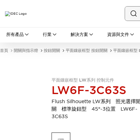
所有產品
所有產品
行業
解決方案
資源與文件
開關與指示燈
按鈕開關
首頁
開關與指示燈
按鈕開關
平面鑲嵌框型 按鈕開關
平面鑲嵌框型 
指示燈和蜂鳴器
瀏覽全部
安全與防爆
安全設備
防爆設備
平面鑲嵌框型 LW系列 控制元件
瀏覽全部
LW6F-3C63S
盤櫃
繼電器·計時器
Flush Silhouette LW系列 照光選擇
電源供應器
關 標準旋鈕型 45°-3位置 LW6F-
回路保護器
3C63S
LED照明裝置
端子台
瀏覽全部
自動化