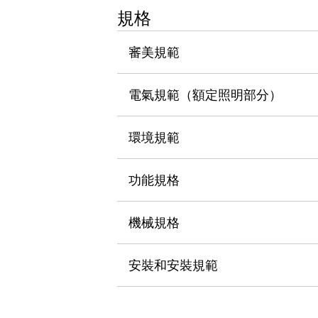
瀏覽全部
規格
機器人
使人機協作更安全、更高效
審美規範
發揮協作機器人潛力的安全措施
瀏覽全部
半導體
電氣規範（額定照明部分）
提高半導體製造裝置設計自由度的方法
瞬間完成開關的更換，避免停機時間拉長
充分對應安全標準
瀏覽全部
環境規範
瀏覽全部
解決方案
功能規格
IIoT（工業物聯網）
去面板化
RFID 認證
安全及其未來
機械規格
安全及其未來 | 解決⽅案
瀏覽全部
安裝和安裝規範
從基礎了解安全元件
瀏覽全部
資源與文件