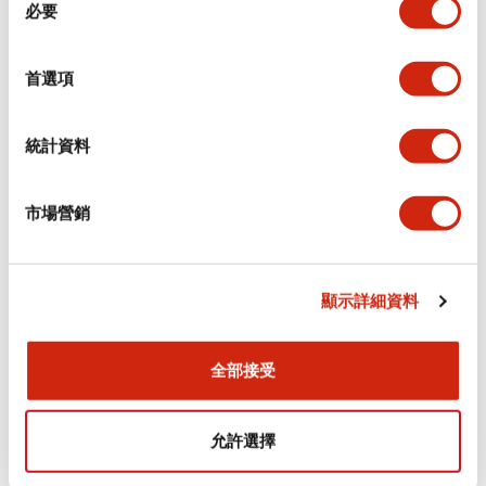
環境規範
必要
意
選
功能規格
擇
首選項
機械規格
統計資料
安裝和安裝規範
市場營銷
顯示詳細資料
文件和檔案
全部接受
型錄和宣傳手冊
認證與標準
允許選擇
Flush Silhouette LW系列 控制元件 (英文版)