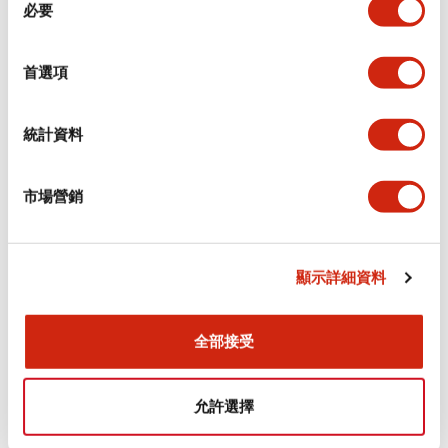
環境規範
必要
意
選
功能規格
擇
首選項
機械規格
統計資料
安裝和安裝規範
市場營銷
顯示詳細資料
文件和檔案
全部接受
型錄和宣傳手冊
認證與標準
允許選擇
Flush Silhouette LW系列 控制元件 (英文版)