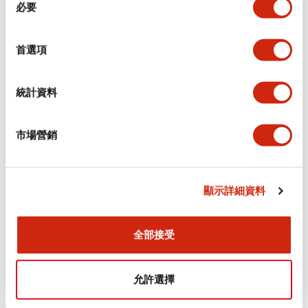
環境規範
必要
意
選
功能規格
擇
首選項
機械規格
統計資料
安裝和安裝規範
市場營銷
顯示詳細資料
文件和檔案
全部接受
型錄和宣傳手冊
認證與標準
允許選擇
Flush Silhouette LW系列 控制元件 (英文版)