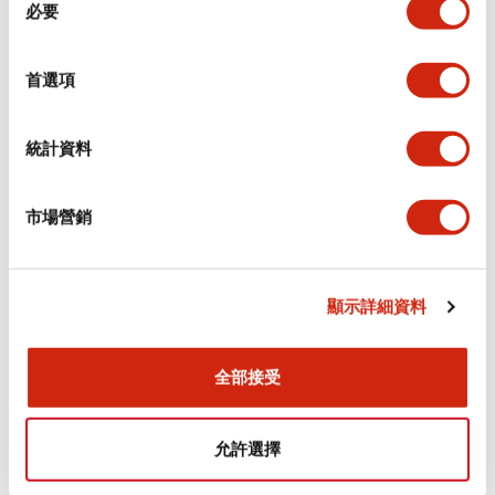
環境規範
必要
意
選
功能規格
擇
首選項
機械規格
統計資料
安裝和安裝規範
市場營銷
顯示詳細資料
文件和檔案
全部接受
型錄和宣傳手冊
認證與標準
允許選擇
Flush Silhouette LW系列 控制元件 (英文版)