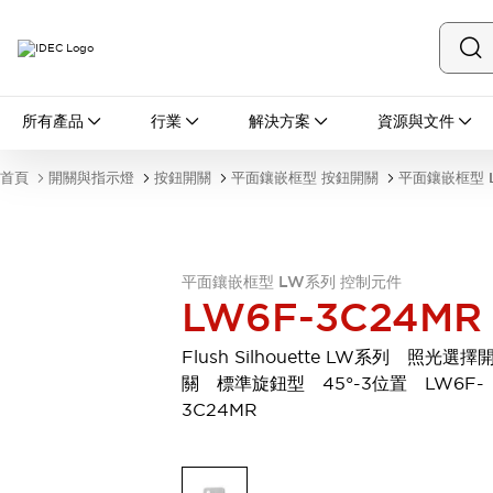
所有產品
所有產品
行業
解決方案
資源與文件
開關與指示燈
按鈕開關
首頁
開關與指示燈
按鈕開關
平面鑲嵌框型 按鈕開關
平面鑲嵌框型 
指示燈和蜂鳴器
瀏覽全部
安全與防爆
安全設備
防爆設備
平面鑲嵌框型 LW系列 控制元件
瀏覽全部
LW6F-3C24MR
盤櫃
繼電器·計時器
Flush Silhouette LW系列 照光選擇
電源供應器
關 標準旋鈕型 45°-3位置 LW6F-
回路保護器
3C24MR
LED照明裝置
端子台
瀏覽全部
自動化