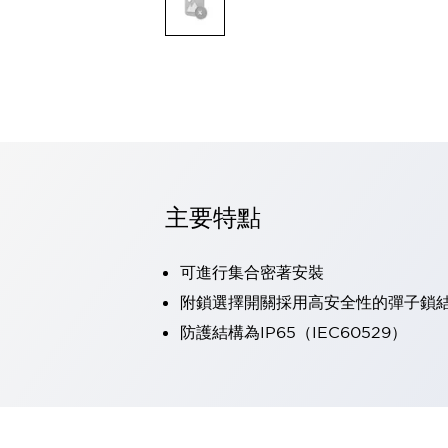
可程式控制器
可程式人機介面
工業乙太網路設備
瀏覽全部
自動識別
自動識別
感測器
瀏覽全部
行業
汽車
主要特點
工業機器人的潛在風險，從第三者角度徹底驗證
減少安全柵內的人身事故
可進行集合密著安裝
兼顧良好的視認性及減少維修工時
最適合小型裝置的安全對策
瀏覽全部
附鎖選擇開關採用高安全性的彈子鎖
工具機
防護結構為IP65（IEC60529）
降低機床成本的技巧簡單的讓人意外
尋找讓機床更小型化的可能性
從外觀設計的觀點提升機床的附加價值
預防導致機器故障的「瞬停」
3位置促動開關確保綜合加工中心機的安全性