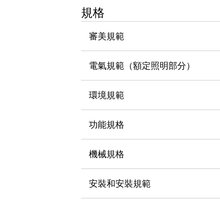
瀏覽全部
規格
機器人
使人機協作更安全、更高效
審美規範
發揮協作機器人潛力的安全措施
瀏覽全部
半導體
電氣規範（額定照明部分）
提高半導體製造裝置設計自由度的方法
瞬間完成開關的更換，避免停機時間拉長
充分對應安全標準
瀏覽全部
環境規範
瀏覽全部
解決方案
功能規格
IIoT（工業物聯網）
去面板化
RFID 認證
安全及其未來
機械規格
安全及其未來 | 解決⽅案
瀏覽全部
安裝和安裝規範
從基礎了解安全元件
瀏覽全部
資源與文件