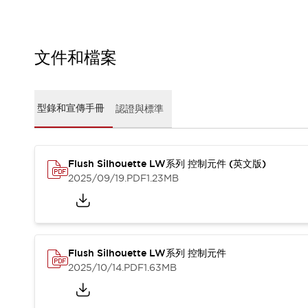
CAD檔
型錄和宣傳手冊
影片專區
選型系統
文件和檔案
軟體下載
邏輯模擬器
產品資安通知
型錄和宣傳手冊
認證與標準
最新消息
新聞中心
活動
Flush Silhouette LW系列 控制元件 (英文版)
促銷活動
2025/09/19
.PDF
1.23MB
部落格
支援
聯絡我們
服務據點
產品變更/停產通知
RoHS指令對應
Flush Silhouette LW系列 控制元件
認證與標準
2025/10/14
.PDF
1.63MB