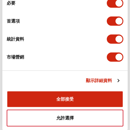
環境規範
必要
意
選
功能規格
擇
首選項
機械規格
統計資料
安裝和安裝規範
市場營銷
顯示詳細資料
文件和檔案
全部接受
型錄和宣傳手冊
認證與標準
允許選擇
Flush Silhouette LW系列 控制元件 (英文版)