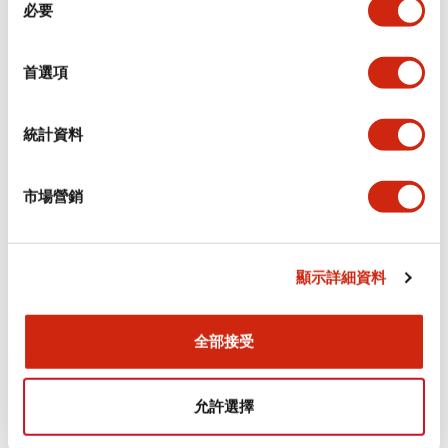
環境規範
必要
意
選
功能規格
擇
首選項
機械規格
統計資料
安裝和安裝規範
市場營銷
顯示詳細資料
文件和檔案
全部接受
型錄和宣傳手冊
認證與標準
允許選擇
Flush Silhouette LW系列 控制元件 (英文版)