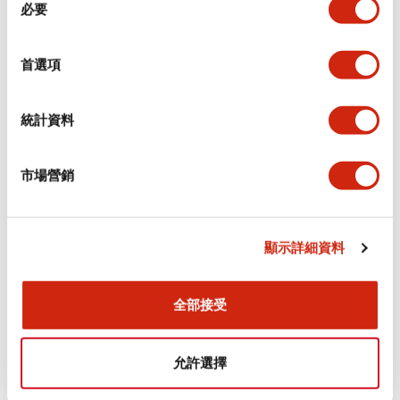
環境規範
必要
意
選
功能規格
擇
首選項
機械規格
統計資料
安裝和安裝規範
市場營銷
顯示詳細資料
文件和檔案
全部接受
型錄和宣傳手冊
認證與標準
允許選擇
Flush Silhouette LW系列 控制元件 (英文版)