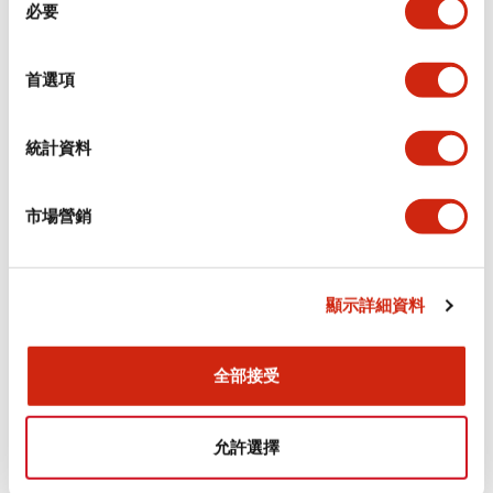
環境規範
必要
意
選
功能規格
擇
首選項
機械規格
統計資料
安裝和安裝規範
市場營銷
顯示詳細資料
文件和檔案
全部接受
型錄和宣傳手冊
認證與標準
允許選擇
Flush Silhouette LW系列 控制元件 (英文版)