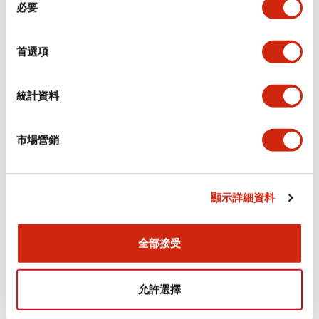
環境規範
必要
意
選
功能規格
擇
首選項
機械規格
統計資料
安裝和安裝規範
市場營銷
顯示詳細資料
文件和檔案
全部接受
型錄和宣傳手冊
認證與標準
允許選擇
Flush Silhouette LW系列 控制元件 (英文版)