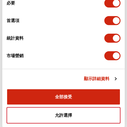
環境規範
必要
意
選
功能規格
擇
首選項
機械規格
統計資料
安裝和安裝規範
市場營銷
顯示詳細資料
文件和檔案
全部接受
型錄和宣傳手冊
認證與標準
允許選擇
Flush Silhouette LW系列 控制元件 (英文版)