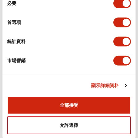
環境規範
必要
意
選
功能規格
擇
首選項
機械規格
統計資料
安裝和安裝規範
市場營銷
顯示詳細資料
文件和檔案
全部接受
型錄和宣傳手冊
認證與標準
允許選擇
Flush Silhouette LW系列 控制元件 (英文版)