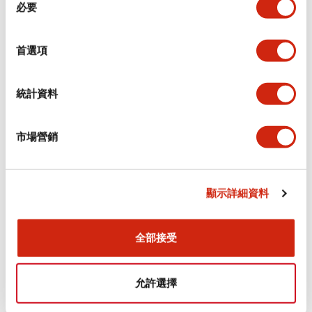
環境規範
必要
意
選
功能規格
擇
首選項
機械規格
統計資料
安裝和安裝規範
市場營銷
顯示詳細資料
文件和檔案
全部接受
型錄和宣傳手冊
認證與標準
允許選擇
Flush Silhouette LW系列 控制元件 (英文版)