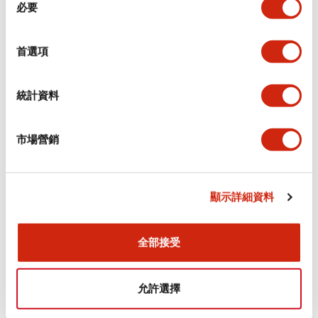
環境規範
必要
意
選
功能規格
擇
首選項
機械規格
統計資料
安裝和安裝規範
市場營銷
顯示詳細資料
文件和檔案
全部接受
型錄和宣傳手冊
認證與標準
允許選擇
Flush Silhouette LW系列 控制元件 (英文版)