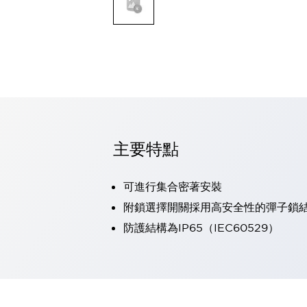
可程式控制器
可程式人機介面
工業乙太網路設備
瀏覽全部
自動識別
自動識別
感測器
瀏覽全部
行業
汽車
主要特點
工業機器人的潛在風險，從第三者角度徹底驗證
減少安全柵內的人身事故
可進行集合密著安裝
兼顧良好的視認性及減少維修工時
最適合小型裝置的安全對策
瀏覽全部
附鎖選擇開關採用高安全性的彈子鎖
工具機
防護結構為IP65（IEC60529）
降低機床成本的技巧簡單的讓人意外
尋找讓機床更小型化的可能性
從外觀設計的觀點提升機床的附加價值
預防導致機器故障的「瞬停」
3位置促動開關確保綜合加工中心機的安全性