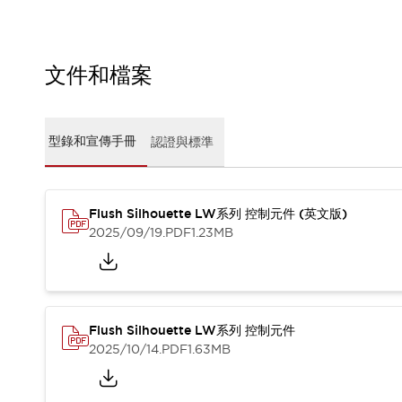
CAD檔
型錄和宣傳手冊
影片專區
選型系統
文件和檔案
軟體下載
邏輯模擬器
產品資安通知
型錄和宣傳手冊
認證與標準
最新消息
新聞中心
活動
Flush Silhouette LW系列 控制元件 (英文版)
促銷活動
2025/09/19
.PDF
1.23MB
部落格
支援
聯絡我們
服務據點
產品變更/停產通知
RoHS指令對應
Flush Silhouette LW系列 控制元件
認證與標準
2025/10/14
.PDF
1.63MB