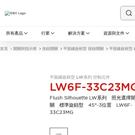
所有產品
所有產品
行業
解決方案
資源與文件
開關與指示燈
按鈕開關
首頁
開關與指示燈
按鈕開關
平面鑲嵌框型 按鈕開關
平面鑲嵌框型 
指示燈和蜂鳴器
瀏覽全部
安全與防爆
安全設備
防爆設備
平面鑲嵌框型 LW系列 控制元件
瀏覽全部
LW6F-33C23M
盤櫃
繼電器·計時器
Flush Silhouette LW系列 照光選擇
電源供應器
關 標準旋鈕型 45°-3位置 LW6F-
回路保護器
33C23MG
LED照明裝置
端子台
瀏覽全部
自動化