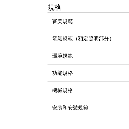
瀏覽全部
規格
機器人
使人機協作更安全、更高效
審美規範
發揮協作機器人潛力的安全措施
瀏覽全部
半導體
電氣規範（額定照明部分）
提高半導體製造裝置設計自由度的方法
瞬間完成開關的更換，避免停機時間拉長
充分對應安全標準
瀏覽全部
環境規範
瀏覽全部
解決方案
功能規格
IIoT（工業物聯網）
去面板化
RFID 認證
安全及其未來
機械規格
安全及其未來 | 解決⽅案
瀏覽全部
安裝和安裝規範
從基礎了解安全元件
瀏覽全部
資源與文件