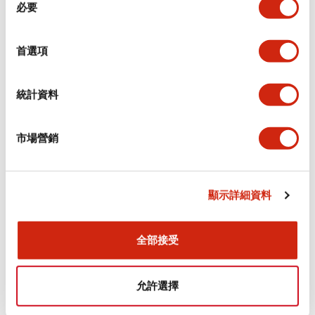
環境規範
必要
意
選
功能規格
擇
首選項
機械規格
統計資料
安裝和安裝規範
市場營銷
顯示詳細資料
文件和檔案
全部接受
型錄和宣傳手冊
認證與標準
允許選擇
Flush Silhouette LW系列 控制元件 (英文版)