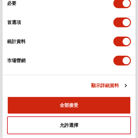
環境規範
必要
意
選
功能規格
擇
首選項
機械規格
統計資料
安裝和安裝規範
市場營銷
顯示詳細資料
文件和檔案
全部接受
型錄和宣傳手冊
認證與標準
允許選擇
Flush Silhouette LW系列 控制元件 (英文版)