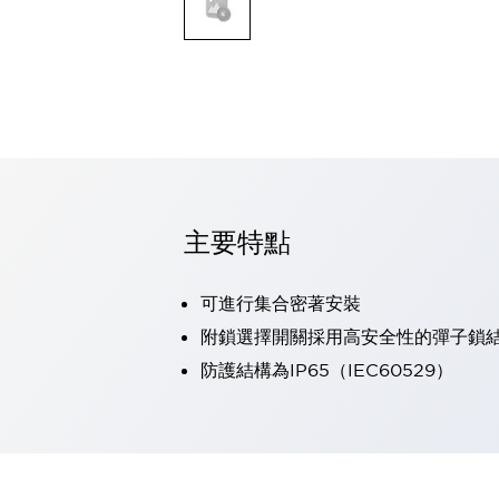
可程式控制器
可程式人機介面
工業乙太網路設備
瀏覽全部
自動識別
自動識別
感測器
瀏覽全部
行業
汽車
主要特點
工業機器人的潛在風險，從第三者角度徹底驗證
減少安全柵內的人身事故
可進行集合密著安裝
兼顧良好的視認性及減少維修工時
最適合小型裝置的安全對策
瀏覽全部
附鎖選擇開關採用高安全性的彈子鎖
工具機
防護結構為IP65（IEC60529）
降低機床成本的技巧簡單的讓人意外
尋找讓機床更小型化的可能性
從外觀設計的觀點提升機床的附加價值
預防導致機器故障的「瞬停」
3位置促動開關確保綜合加工中心機的安全性