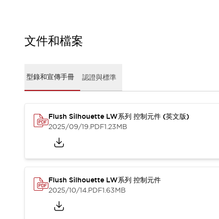
CAD檔
型錄和宣傳手冊
影片專區
選型系統
文件和檔案
軟體下載
邏輯模擬器
產品資安通知
型錄和宣傳手冊
認證與標準
最新消息
新聞中心
活動
Flush Silhouette LW系列 控制元件 (英文版)
促銷活動
2025/09/19
.PDF
1.23MB
部落格
支援
聯絡我們
服務據點
產品變更/停產通知
RoHS指令對應
Flush Silhouette LW系列 控制元件
認證與標準
2025/10/14
.PDF
1.63MB