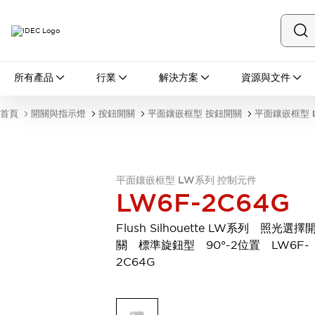
所有產品
所有產品
行業
解決方案
資源與文件
開關與指示燈
按鈕開關
首頁
開關與指示燈
按鈕開關
平面鑲嵌框型 按鈕開關
平面鑲嵌框型 
指示燈和蜂鳴器
瀏覽全部
安全與防爆
安全設備
防爆設備
平面鑲嵌框型 LW系列 控制元件
瀏覽全部
LW6F-2C64G
盤櫃
繼電器·計時器
Flush Silhouette LW系列 照光選擇
電源供應器
關 標準旋鈕型 90°-2位置 LW6F-
回路保護器
2C64G
LED照明裝置
端子台
瀏覽全部
自動化