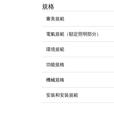
瀏覽全部
規格
機器人
使人機協作更安全、更高效
審美規範
發揮協作機器人潛力的安全措施
瀏覽全部
半導體
電氣規範（額定照明部分）
提高半導體製造裝置設計自由度的方法
瞬間完成開關的更換，避免停機時間拉長
充分對應安全標準
瀏覽全部
環境規範
瀏覽全部
解決方案
功能規格
IIoT（工業物聯網）
去面板化
RFID 認證
安全及其未來
機械規格
安全及其未來 | 解決⽅案
瀏覽全部
安裝和安裝規範
從基礎了解安全元件
瀏覽全部
資源與文件