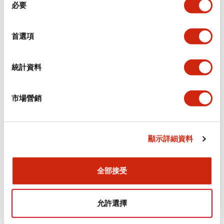
環境規範
必要
意
選
功能規格
擇
首選項
機械規格
統計資料
安裝和安裝規範
市場營銷
顯示詳細資料
文件和檔案
全部接受
型錄和宣傳手冊
認證與標準
允許選擇
Flush Silhouette LW系列 控制元件 (英文版)