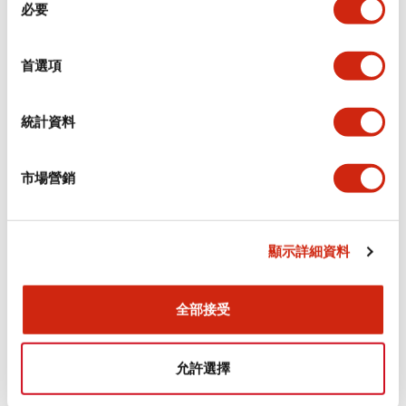
環境規範
必要
意
選
功能規格
擇
首選項
機械規格
統計資料
安裝和安裝規範
市場營銷
顯示詳細資料
文件和檔案
全部接受
型錄和宣傳手冊
認證與標準
允許選擇
Flush Silhouette LW系列 控制元件 (英文版)