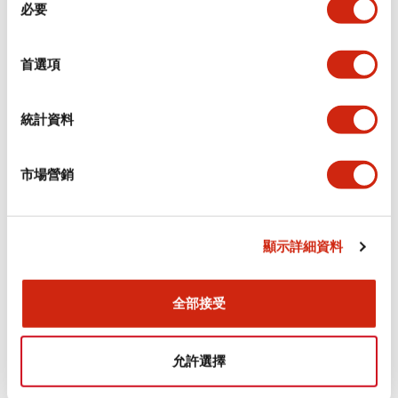
環境規範
必要
意
選
功能規格
擇
首選項
機械規格
統計資料
安裝和安裝規範
市場營銷
顯示詳細資料
文件和檔案
全部接受
型錄和宣傳手冊
認證與標準
允許選擇
Flush Silhouette LW系列 控制元件 (英文版)