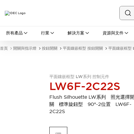
所有產品
所有產品
行業
解決方案
資源與文件
開關與指示燈
按鈕開關
首頁
開關與指示燈
按鈕開關
平面鑲嵌框型 按鈕開關
平面鑲嵌框型 
指示燈和蜂鳴器
瀏覽全部
安全與防爆
安全設備
防爆設備
平面鑲嵌框型 LW系列 控制元件
瀏覽全部
LW6F-2C22S
盤櫃
繼電器·計時器
Flush Silhouette LW系列 照光選擇
電源供應器
關 標準旋鈕型 90°-2位置 LW6F-
回路保護器
2C22S
LED照明裝置
端子台
瀏覽全部
自動化