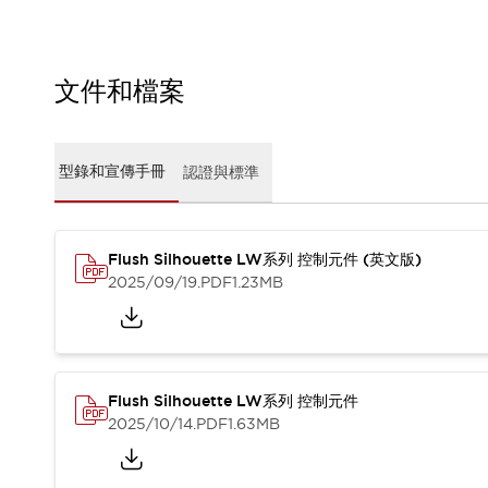
CAD檔
型錄和宣傳手冊
影片專區
選型系統
文件和檔案
軟體下載
邏輯模擬器
產品資安通知
型錄和宣傳手冊
認證與標準
最新消息
新聞中心
活動
Flush Silhouette LW系列 控制元件 (英文版)
促銷活動
2025/09/19
.PDF
1.23MB
部落格
支援
聯絡我們
服務據點
產品變更/停產通知
RoHS指令對應
Flush Silhouette LW系列 控制元件
認證與標準
2025/10/14
.PDF
1.63MB