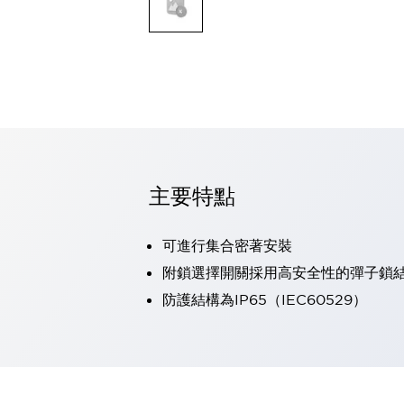
可程式控制器
可程式人機介面
工業乙太網路設備
瀏覽全部
自動識別
自動識別
感測器
瀏覽全部
行業
汽車
主要特點
工業機器人的潛在風險，從第三者角度徹底驗證
減少安全柵內的人身事故
可進行集合密著安裝
兼顧良好的視認性及減少維修工時
最適合小型裝置的安全對策
瀏覽全部
附鎖選擇開關採用高安全性的彈子鎖
工具機
防護結構為IP65（IEC60529）
降低機床成本的技巧簡單的讓人意外
尋找讓機床更小型化的可能性
從外觀設計的觀點提升機床的附加價值
預防導致機器故障的「瞬停」
3位置促動開關確保綜合加工中心機的安全性