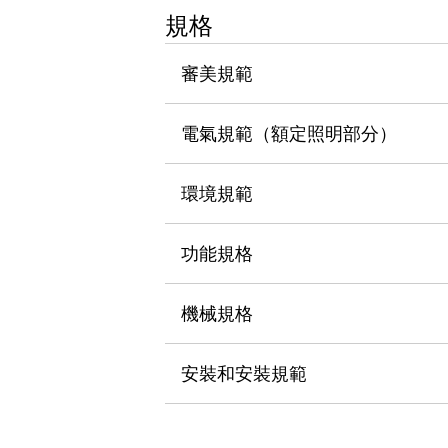
瀏覽全部
規格
機器人
使人機協作更安全、更高效
審美規範
發揮協作機器人潛力的安全措施
瀏覽全部
半導體
電氣規範（額定照明部分）
提高半導體製造裝置設計自由度的方法
瞬間完成開關的更換，避免停機時間拉長
充分對應安全標準
瀏覽全部
環境規範
瀏覽全部
解決方案
功能規格
IIoT（工業物聯網）
去面板化
RFID 認證
安全及其未來
機械規格
安全及其未來 | 解決⽅案
瀏覽全部
安裝和安裝規範
從基礎了解安全元件
瀏覽全部
資源與文件